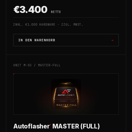
€3.400
NETTO
INKL. €1.000 HARDWARE · ZZGL. MWST.
IN DEN WARENKORB
UNIT M-03 / MASTER-FULL
Autoflasher
MASTER (FULL)
®