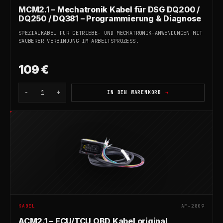
MCM2.1 – Mechatronik Kabel für DSG DQ200 /
DQ250 / DQ381 – Programmierung & Diagnose
SPEZIALKABEL FÜR GETRIEBE- UND MECHATRONIK-ANWENDUNGEN MIT
SAUBERER VERBINDUNG IM ARBEITSPROZESS.
109 €
-
+
1
IN DEN WARENKORB
KABEL
AF-2809
ACM2.1 – ECU/TCU OBD Kabel original