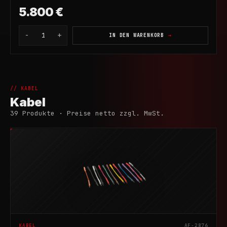
5.800 €
-
+
1
IN DEN WARENKORB
// KABEL
Kabel
39 Produkte · Preise netto zzgl. MwSt.
KABEL
AF-2876