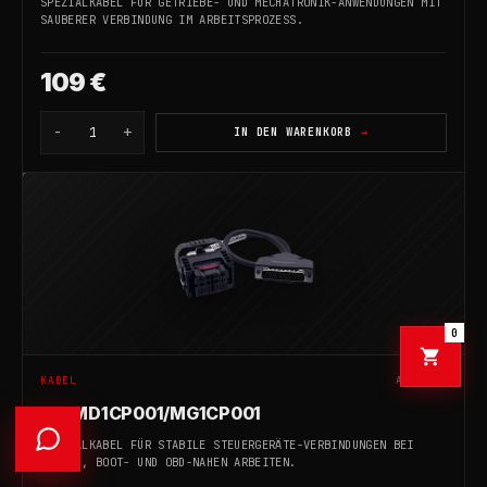
SPEZIALKABEL FÜR GETRIEBE- UND MECHATRONIK-ANWENDUNGEN MIT
SAUBERER VERBINDUNG IM ARBEITSPROZESS.
109 €
-
+
1
IN DEN WARENKORB
0
KABEL
AF-2806
MB MD1CP001/MG1CP001
SPEZIALKABEL FÜR STABILE STEUERGERÄTE-VERBINDUNGEN BEI
BENCH-, BOOT- UND OBD-NAHEN ARBEITEN.