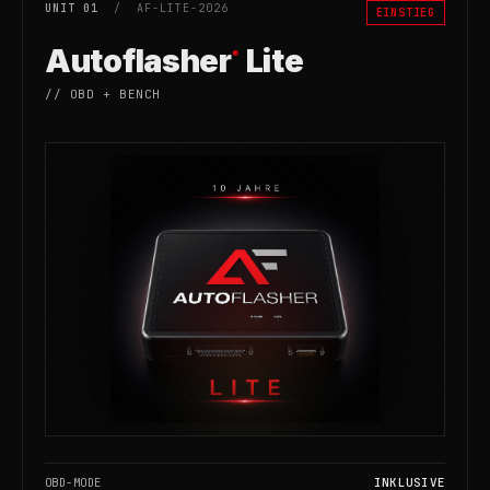
UNIT 01
/ AF-LITE-2026
EINSTIEG
Autoflasher
Lite
®
// OBD + BENCH
OBD-MODE
INKLUSIVE