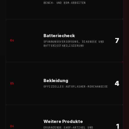
BENCH- UND BDM-ARBEITEN
Batteriecheck
7
04
SPANNUNGSVERSORGUNG, DIAGNOSE UND
BATTERIESTABILISIERUNG
Bekleidung
4
05
OFFIZIELLES AUTOFLASHER-MERCHANDISE
Weitere Produkte
1
06
ERGÄNZENDE SHOP-ARTIKEL UND