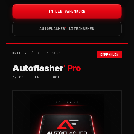
IN DEN WARENKORB
®
AUTOFLASHER
LITE
ANSEHEN
UNIT 02
/ AF-PRO-2026
EMPFOHLEN
Autoflasher
Pro
®
// OBD + BENCH + BOOT