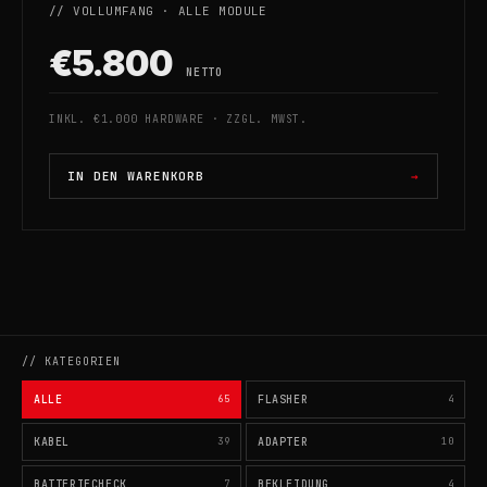
// VOLLUMFANG · ALLE MODULE
€5.800
NETTO
INKL. €1.000 HARDWARE · ZZGL. MWST.
IN DEN WARENKORB
// KATEGORIEN
ALLE
65
FLASHER
4
KABEL
39
ADAPTER
10
BATTERIECHECK
7
BEKLEIDUNG
4