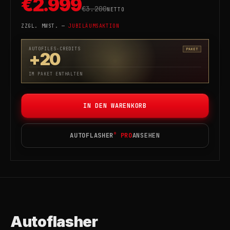
€2.999
€3.200
NETTO
ZZGL. MWST. —
JUBILÄUMSAKTION
AUTOFILES-CREDITS
PAKET
+20
IM PAKET ENTHALTEN
IN DEN WARENKORB
®
AUTOFLASHER
PRO
ANSEHEN
Autoflasher