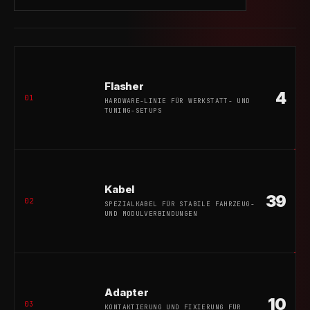
Flasher
4
01
HARDWARE-LINIE FÜR WERKSTATT- UND
TUNING-SETUPS
Kabel
39
02
SPEZIALKABEL FÜR STABILE FAHRZEUG-
UND MODULVERBINDUNGEN
Adapter
10
03
KONTAKTIERUNG UND FIXIERUNG FÜR