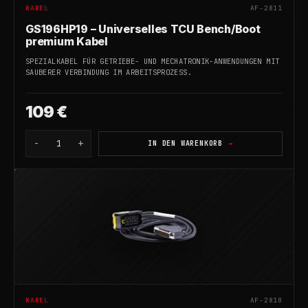
KABEL
AF-2811
GS196HP19 – Universelles TCU Bench/Boot
premium Kabel
SPEZIALKABEL FÜR GETRIEBE- UND MECHATRONIK-ANWENDUNGEN MIT
SAUBERER VERBINDUNG IM ARBEITSPROZESS.
109 €
-
+
1
IN DEN WARENKORB
KABEL
AF-2810