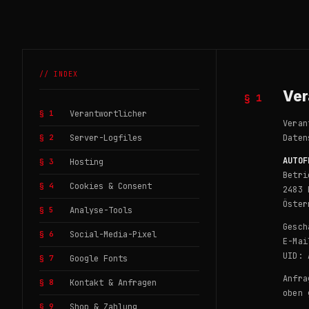
// INDEX
Ver
§ 1
§ 1
Verantwortlicher
Veran
§ 2
Server-Logfiles
Daten
AUTOF
§ 3
Hosting
Betri
§ 4
Cookies & Consent
2483 
Öster
§ 5
Analyse-Tools
Gesch
§ 6
Social-Media-Pixel
E-Mai
UID: 
§ 7
Google Fonts
Anfra
§ 8
Kontakt & Anfragen
oben 
§ 9
Shop & Zahlung