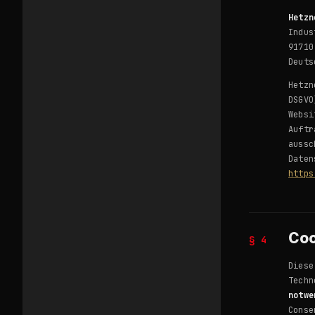
Hetzn
Indus
91710
Deuts
Hetzn
DSGVO
Websi
Auftr
aussc
Daten
https
Coo
§ 4
Diese
Techn
notwe
Cons