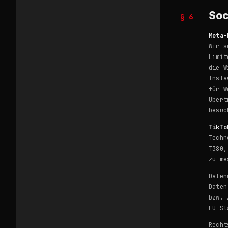
Soc
§ 6
Meta-
Wir s
Limit
die W
Insta
für W
Übert
besuc
TikTo
Techn
T380,
zu me
Daten
Daten
bzw. 
EU-St
Recht