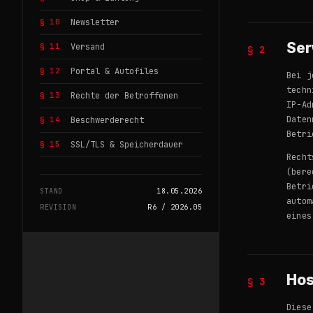
§ 10
Newsletter
Ser
§ 11
Versand
§ 2
§ 12
Portal & Autofiles
Bei j
techn
§ 13
Rechte der Betroffenen
IP-Ad
Daten
§ 14
Beschwerderecht
Betri
§ 15
SSL/TLS & Speicherdauer
Recht
(bere
Betri
STAND
18.05.2026
autom
REVISION
R6 / 2026.05
eines
Hos
§ 3
Diese