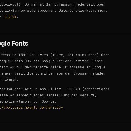
Cookiebot). Du kannst der Erfassung jederzeit über
ookie-Banner widersprechen. Datenschutzerklärungen:
·
TikTok
.
gle Fonts
 Website lädt Schriften (Inter, JetBrains Mono) über
oogle Fonts CDN der Google Ireland Limited. Dabei
beim Aufruf der Website deine IP-Adresse an Google
ragen, damit die Schriften aus dem Browser geladen
n können.
sgrundlage: Art. 6 Abs. 1 lit. f DSGVO (berechtigtes
esse an einheitlicher Darstellung der Website).
schutzerklärung von Google:
://policies.google.com/privacy
.