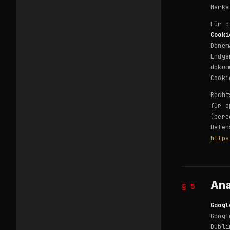
Marke
Für d
Cooki
Dänem
Endge
dokum
Cooki
Recht
für o
(bere
Daten
https
Ana
§ 5
Googl
Googl
Dubli