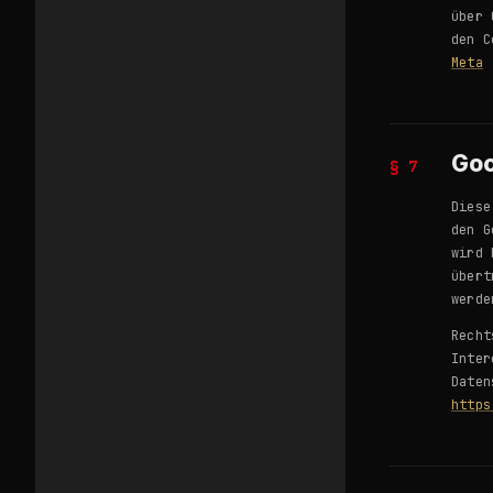
über 
den C
Meta
Goo
§ 7
Diese
den G
wird 
übert
werde
Recht
Inter
Daten
https