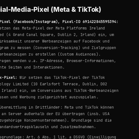
ial-Media-Pixel (Meta & TikTok)
Pixel (Facebook/Instagram), Pixel-ID 691422845595394:
etzen das Meta-Pixel der Meta Platforms Ireland
ed (4 Grand Canal Square, Dublin 2, Irland) ein, um
irksamkeit unserer Werbeanzeigen auf Facebook und
gram zu messen (Conversion-Tracking) und Zielgruppen
erbeanzeigen zu erstellen (Custom Audiences).
ragen werden u.a. IP-Adresse, Browser-Informationen,
hte Seiten und Interaktionen.
k-Pixel:
Wir setzen das TikTok-Pixel der TikTok
ology Limited (10 Earlsfort Terrace, Dublin, D02
 Irland) ein, um Conversions aus TikTok-Werbeanzeigen
ssen und Werbung zielgerichtet auszuspielen.
übermittlung in Drittländer: Meta und TikTok können
 an Server außerhalb der EU übertragen (insb. USA
zugehörige Konzernunternehmen). Grundlage sind die
andardvertragsklauseln und Zusatzmaßnahmen.
sgrundlage: Art. 6 Abs. 1 lit. a DSGVO (Einwilligung