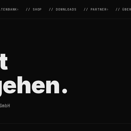
ATENBANK
// SHOP
// DOWNLOADS
// PARTNER
// ÜBE
t
gehen.
GmbH