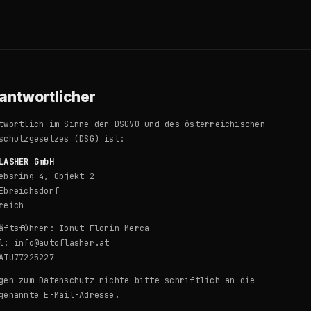
antwortlicher
twortlich im Sinne der DSGVO und des österreichischen
schutzgesetzes (DSG) ist:
LASHER GmbH
ebsring 4, Objekt 2
Ebreichsdorf
reich
äftsführer: Ionut Florin Merca
l: info@autoflasher.at
ATU77225227
gen zum Datenschutz richte bitte schriftlich an die
genannte E-Mail-Adresse.