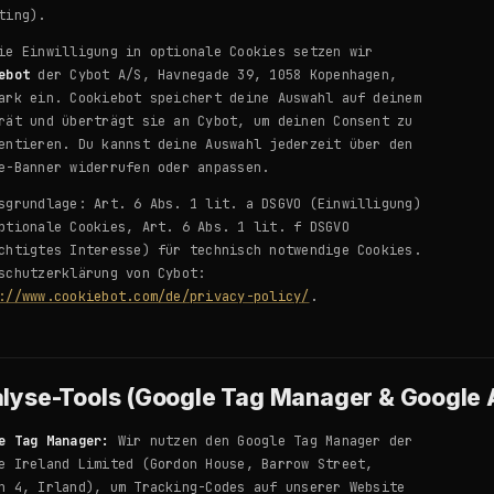
ting).
ie Einwilligung in optionale Cookies setzen wir
ebot
der Cybot A/S, Havnegade 39, 1058 Kopenhagen,
ark ein. Cookiebot speichert deine Auswahl auf deinem
rät und überträgt sie an Cybot, um deinen Consent zu
entieren. Du kannst deine Auswahl jederzeit über den
e-Banner widerrufen oder anpassen.
sgrundlage: Art. 6 Abs. 1 lit. a DSGVO (Einwilligung)
ptionale Cookies, Art. 6 Abs. 1 lit. f DSGVO
chtigtes Interesse) für technisch notwendige Cookies.
schutzerklärung von Cybot:
://www.cookiebot.com/de/privacy-policy/
.
lyse-Tools (Google Tag Manager & Google A
e Tag Manager:
Wir nutzen den Google Tag Manager der
e Ireland Limited (Gordon House, Barrow Street,
n 4, Irland), um Tracking-Codes auf unserer Website