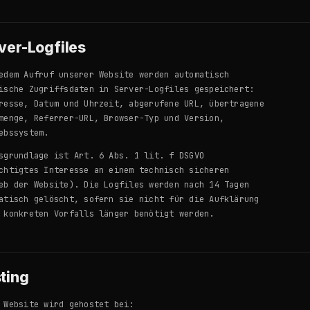
ver-Logfiles
edem Aufruf unserer Website werden automatisch
ische Zugriffsdaten in Server-Logfiles gespeichert:
resse, Datum und Uhrzeit, abgerufene URL, übertragene
menge, Referrer-URL, Browser-Typ und Version,
ebssystem.
sgrundlage ist Art. 6 Abs. 1 lit. f DSGVO
chtigtes Interesse an einem technisch sicheren
eb der Website). Die Logfiles werden nach 14 Tagen
atisch gelöscht, sofern sie nicht für die Aufklärung
 konkreten Vorfalls länger benötigt werden.
ting
 Website wird gehostet bei: