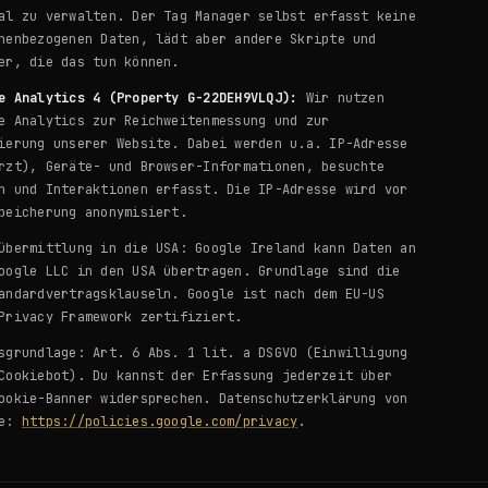
al zu verwalten. Der Tag Manager selbst erfasst keine
nenbezogenen Daten, lädt aber andere Skripte und
er, die das tun können.
e Analytics 4 (Property G-22DEH9VLQJ):
Wir nutzen
e Analytics zur Reichweitenmessung und zur
ierung unserer Website. Dabei werden u.a. IP-Adresse
rzt), Geräte- und Browser-Informationen, besuchte
n und Interaktionen erfasst. Die IP-Adresse wird vor
peicherung anonymisiert.
übermittlung in die USA: Google Ireland kann Daten an
oogle LLC in den USA übertragen. Grundlage sind die
andardvertragsklauseln. Google ist nach dem EU-US
Privacy Framework zertifiziert.
sgrundlage: Art. 6 Abs. 1 lit. a DSGVO (Einwilligung
Cookiebot). Du kannst der Erfassung jederzeit über
ookie-Banner widersprechen. Datenschutzerklärung von
le:
https://policies.google.com/privacy
.