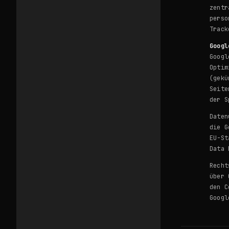
zentr
perso
Track
Googl
Googl
Optim
(gekü
Seite
der S
Daten
die G
EU-St
Data 
Recht
über 
den C
Goog